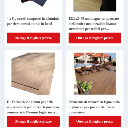
4 x 8 pannelli compositi in alluminio
1220x2440 mm Legno compensato
per rivestimenti murali in hotel
melammico non metallico bianco
stratificato per mobili per
appartamenti
Ottenga il migliore prezzo
Ottenga il migliore prezzo
E1 Formaldeide 18mm pannelli
Pavimenti di terrazza in legno liscio
impermeabili per interni legno duro
di plastica per piscine di diverse
commerciale Okoume foglio marino
dimensioni
4x8
Ottenga il migliore prezzo
Ottenga il migliore prezzo