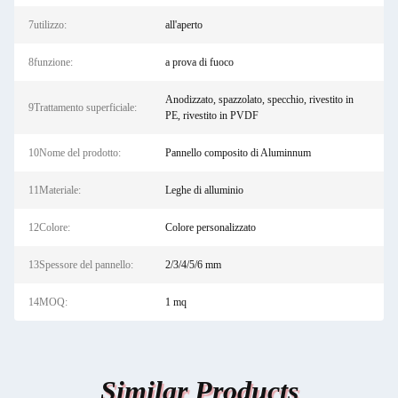
7utilizzo:
all'aperto
8funzione:
a prova di fuoco
Anodizzato, spazzolato, specchio, rivestito in
9Trattamento superficiale:
PE, rivestito in PVDF
10Nome del prodotto:
Pannello composito di Aluminnum
11Materiale:
Leghe di alluminio
12Colore:
Colore personalizzato
13Spessore del pannello:
2/3/4/5/6 mm
14MOQ:
1 mq
Similar Products