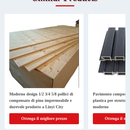
Moderno design 1/2 3/4 5/8 pollici di
Pavimento composito 
compensato di pino impermeabile e
plastica per strutture
durevole prodotto a Linyi City
moderno
Ottenga il migliore prezzo
Ottenga il mig