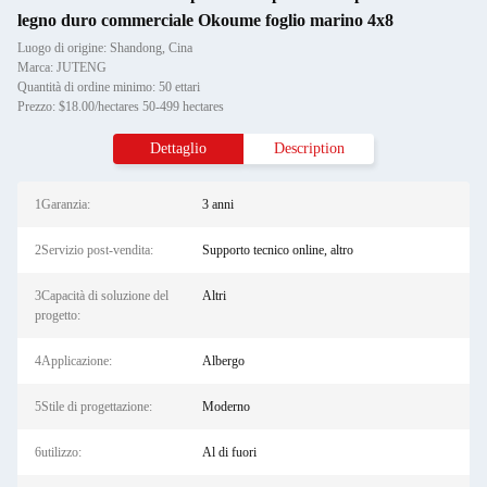
legno duro commerciale Okoume foglio marino 4x8
Luogo di origine: Shandong, Cina
Marca: JUTENG
Quantità di ordine minimo: 50 ettari
Prezzo: $18.00/hectares 50-499 hectares
Dettaglio
Description
1Garanzia:
3 anni
2Servizio post-vendita:
Supporto tecnico online, altro
3Capacità di soluzione del
Altri
progetto:
4Applicazione:
Albergo
5Stile di progettazione:
Moderno
6utilizzo:
Al di fuori