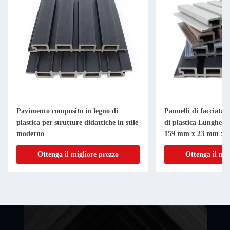
Pavimento composito in legno di
Pannelli di facciata 
plastica per strutture didattiche in stile
di plastica Lunghezz
moderno
159 mm x 23 mm x 
personalizzabile
Ottenga il migliore prezzo
Ottenga il mig