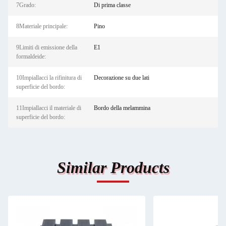
7Grado:
Di prima classe
8Materiale principale:
Pino
9Limiti di emissione della
E1
formaldeide:
10Impiallacci la rifinitura di
Decorazione su due lati
superficie del bordo:
11Impiallacci il materiale di
Bordo della melammina
superficie del bordo:
Similar Products