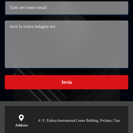
Invia
4 / F, Xinhua International Center Building, Pechino, Cina
Address