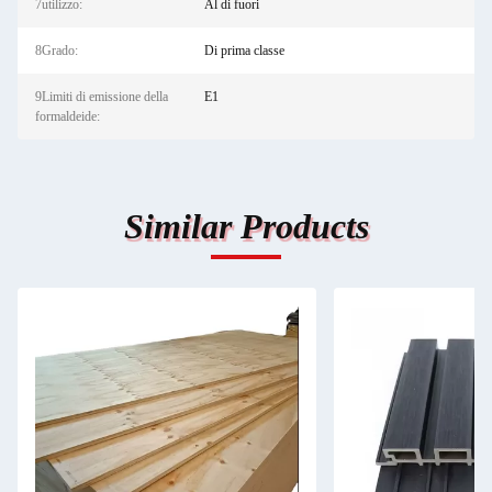
7utilizzo:
Al di fuori
8Grado:
Di prima classe
9Limiti di emissione della
E1
formaldeide:
Similar Products