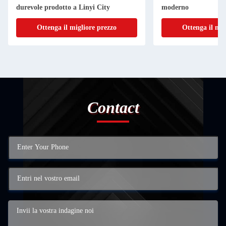
durevole prodotto a Linyi City
moderno
Ottenga il migliore prezzo
Ottenga il mig
Contact