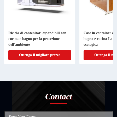
Riciclo di contenitori espandibili con
Case in container esp
cucina e bagno per la protezione
bagno e cucina La sce
dell'ambiente
ecologica
Ottenga il migliore prezzo
Ottenga il mig
Contact