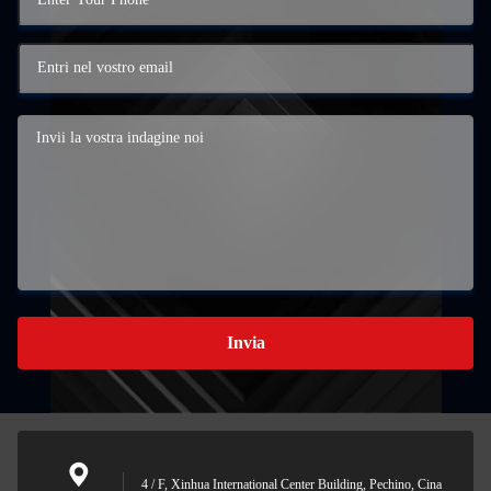
Invia
4 / F, Xinhua International Center Building, Pechino, Cina