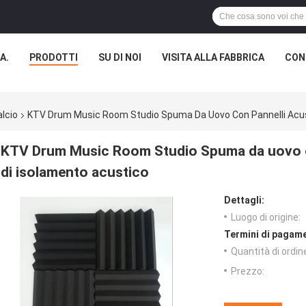
A.
PRODOTTI
SU DI NOI
VISITA ALLA FABBRICA
CON
alcio
KTV Drum Music Room Studio Spuma Da Uovo Con Pannelli Acusti
KTV Drum Music Room Studio Spuma da uovo con
di isolamento acustico
Dettagli:
Luogo di origine:
Termini di pagame
Quantità di ordin
Prezzo: