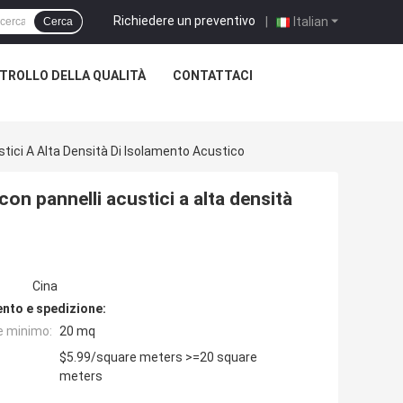
Richiedere un preventivo
|
Italian
Cerca
TROLLO DELLA QUALITÀ
CONTATTACI
ci A Alta Densità Di Isolamento Acustico
 pannelli acustici a alta densità
Cina
nto e spedizione:
e minimo:
20 mq
$5.99/square meters >=20 square
meters