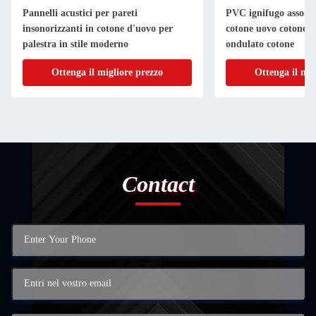
Pannelli acustici per pareti
PVC ignifugo assorbe
insonorizzanti in cotone d'uovo per
cotone uovo cotone is
palestra in stile moderno
ondulato cotone
Ottenga il migliore prezzo
Ottenga il mig
Contact