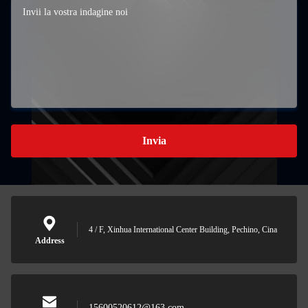
Invia
4 / F, Xinhua International Center Building, Pechino, Cina
Address
15600520612@163.com