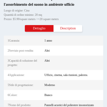
l'assorbimento del suono in ambiente ufficio
Luogo di origine: Cina
Quantità di ordine minimo: 20 mq
Prezzo: $5.99/square meters >=20 square meters
Dettaglio
Description
1Garanzia:
1 anno
2Servizio post-vendita:
Altri
3Capacità di soluzione del
Altri
progetto:
4Applicazione:
Ufficio, cinema, sala riunioni, palestra.
5Stile di progettazione:
Moderno
6Colore:
Bianco
7Nome del prodotto:
Pannelli acustici del poliestere insonorizzato