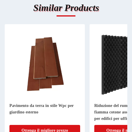
Similar Products
Pavimento da terra in stile Wpc per
Riduzione del rumore
giardino esterno
fiamma cotone assor
per edifici per uffic
Ottenga il migliore prezzo
Ottenga il mig