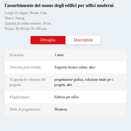
l'assorbimento del suono degli edifici per uffici moderni
Luogo di origine: Henan, Cina
Marca: Juteng
Quantità di ordine minimo: 50 set
Prezzo: $0.80/sets 50-199 sets
Dettaglio
Description
1Garanzia:
1 anno
2Servizio post-vendita:
Supporto tecnico online, altro
3Capacità di soluzione del
progettazione grafica, soluzione totale per i
progetto:
progetti, altri
4Applicazione:
Edificio per uffici
5Stile di progettazione:
Moderno